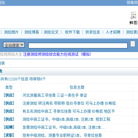
网站
镜像网
｜
测绘图片
｜
测绘博客
｜
测绘论文
｜
软件下载
｜
供求信息
｜
人才招聘
｜
测绘黄
绘局网站大全
注册测绘师测绘综合能力在线测试（模拟）
列表
表
共有
12326
个信息 待审核
0
个
类型
信息主题
［供应］
河北测量高工寻挂靠 三证一表在手 单证
［供应］
注册测绘 转注两名 带职称 低价寻单位 可马上办理 价格低
［供应］
有五名测绘中高工 寻单位挂靠 可马上办理 价格低 地区不
［供应］
测绘中高工证书，中级6本,高级3本, 注册2本. 规划工程
［招聘］
急需测绘中高工证书，中级6本,高级3本, 注册2本....
［求职］
现有中级测绘、测量专业职称证5本，寻单位挂靠