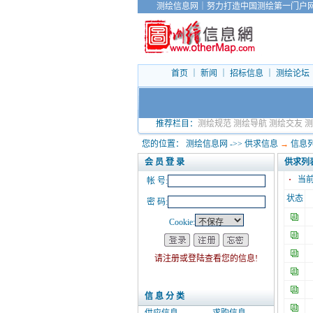
测绘信息网
｜
努力打造中国测绘第一门户
首页
｜
新闻
｜
招标信息
｜
测绘论坛
推荐栏目：
测绘规范
测绘导航
测绘交友
测
您的位置：
测绘信息网
->>
供求信息
→
信息
会 员 登 录
供求列
·
当前
帐 号:
状态
密 码:
Cookie:
请注册或登陆查看您的信息!
信 息 分 类