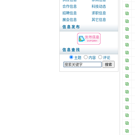
供应信息
求购信息
合作信息
科技动态
招聘信息
求职信息
展会信息
其它信息
信 息 发 布
信 息 查 找
主题
内容
评论