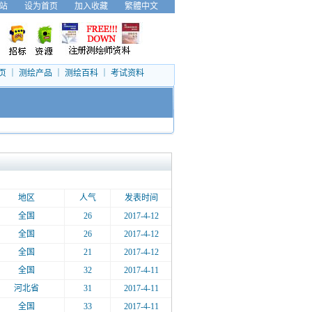
站
设为首页
加入收藏
繁體中文
页
｜
测绘产品
｜
测绘百科
｜
考试资料
地区
人气
发表时间
全国
26
2017-4-12
全国
26
2017-4-12
全国
21
2017-4-12
全国
32
2017-4-11
河北省
31
2017-4-11
全国
33
2017-4-11