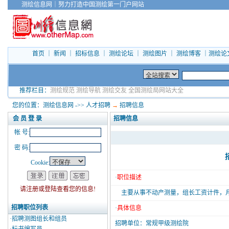
测绘信息网
｜
努力打造中国测绘第一门户网站
首页
｜
新闻
｜
招标信息
｜
测绘论坛
｜
测绘图片
｜
测绘博客
｜
测绘论
推荐栏目：
测绘规范
测绘导航
测绘交友
全国测绘局网站大全
您的位置：
测绘信息网
->>
人才招聘
→
招聘信息
会 员 登 录
招聘信息
帐 号:
密 码:
Cookie:
·
职位描述
请注册或登陆查看您的信息!
主要从事不动产测量，组长工资计件，月下5000-1
招聘职位列表
·
具体信息
·
招聘测图组长和组员
招聘单位：
常规甲级测绘院