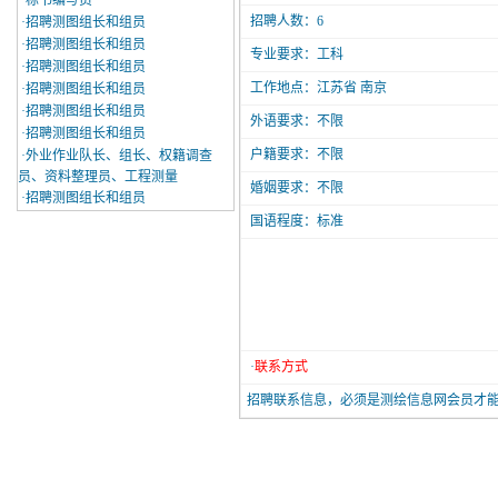
·
标书编写员
招聘人数：6
·
招聘测图组长和组员
·
招聘测图组长和组员
专业要求：工科
·
招聘测图组长和组员
工作地点：江苏省 南京
·
招聘测图组长和组员
·
招聘测图组长和组员
外语要求：不限
·
招聘测图组长和组员
户籍要求：不限
·
外业作业队长、组长、权籍调查
员、资料整理员、工程测量
婚姻要求：不限
·
招聘测图组长和组员
国语程度：标准
·
联系方式
招聘联系信息，必须是测绘信息网会员才