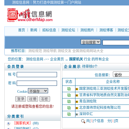
测绘信息网
｜
努力打造中国测绘第一门户网站
首页
｜
新闻
｜
招标信息
｜
测绘论坛
｜
测绘图片
｜
测绘博客
｜
测绘论
推荐栏目：
测绘规范
测绘导航
测绘交友
全国测绘局网站大全
您的位置：
测绘信息网
->>
企业黄页
→
国家机关
行业 的所有企业
待审核
0
个
企 业 展 示
会 员 登 录
帐 号:
信息搜索：
状态
企业名称
密 码:
国家测绘局三亚测绘技术开发服
Cookie:
甘肃省科学院地质自然灾害防治
青岛测绘院
请注册或登陆查看您的信息!
北京首纬世纪科技有限公司
深圳中汇
分 类 索 引
共[
5
]个信息 分[
1
]页
［国家机关］
(88)