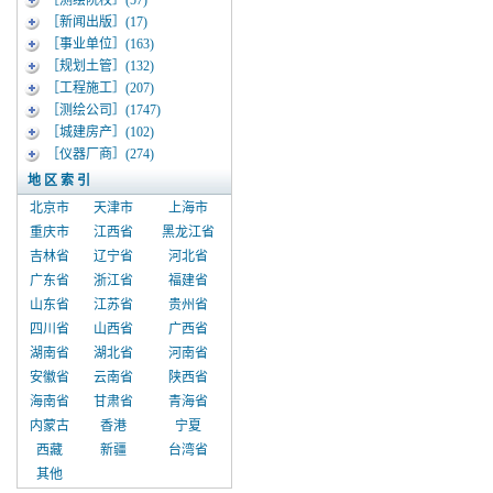
［测绘院校］
(57)
［新闻出版］
(17)
［事业单位］
(163)
［规划土管］
(132)
［工程施工］
(207)
［测绘公司］
(1747)
［城建房产］
(102)
［仪器厂商］
(274)
地 区 索 引
北京市
天津市
上海市
重庆市
江西省
黑龙江省
吉林省
辽宁省
河北省
广东省
浙江省
福建省
山东省
江苏省
贵州省
四川省
山西省
广西省
湖南省
湖北省
河南省
安徽省
云南省
陕西省
海南省
甘肃省
青海省
内蒙古
香港
宁夏
西藏
新疆
台湾省
其他