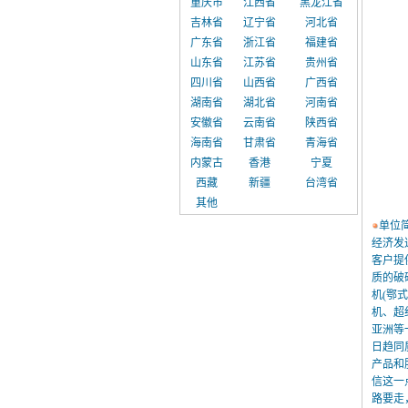
重庆市
江西省
黑龙江省
吉林省
辽宁省
河北省
广东省
浙江省
福建省
山东省
江苏省
贵州省
四川省
山西省
广西省
湖南省
湖北省
河南省
安徽省
云南省
陕西省
海南省
甘肃省
青海省
内蒙古
香港
宁夏
西藏
新疆
台湾省
其他
单位
经济发
客户提
质的破
机(鄂
机、超
亚洲等
日趋同
产品和
信这一
路要走