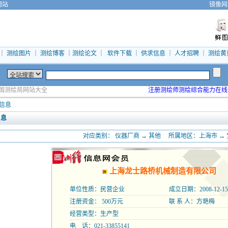
网站
镜像网
｜
测绘图片
｜
测绘博客
｜
测绘论文
｜
软件下载
｜
供求信息
｜
人才招聘
｜
测绘黄
国测绘局网站大全
注册测绘师测绘综合能力在线
信息
 息
对应类别：
仪器厂商
→
其他
所属地区：
上海市
→
上海龙士路桥机械制造有限公司
单位性质：民营企业
成立日期：2008-12-15
注册资金： 500万元
联 系 人：方艳梅
经营类型：生产型
电 话：021-33855141