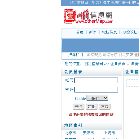
测绘信息网
｜
努力打造中国测绘第一门户
首页
｜
新闻
｜
招标信息
｜
测绘论坛
推荐栏目：
测绘规范
测绘导航
测绘交友
全
您的位置：
测绘信息网
->>
企业黄页
→
浏览
会 员 登 录
企 业 信
帐 号:
密 码:
Cookie:
请注册或登陆查看您的信息!
地 区 索 引
北京市
天津市
上海市