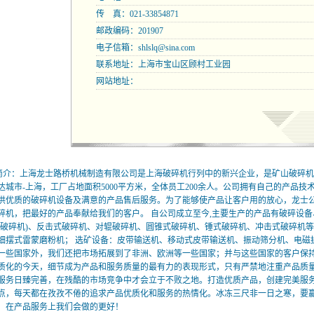
传 真：021-33854871
邮政编码：201907
电子信箱：
shlslq@sina.com
联系地址：上海市宝山区顾村工业园
网站地址：
简介：上海龙士路桥机械制造有限公司是上海破碎机行列中的新兴企业，是矿山破碎机
达城市-上海，工厂占地面积5000平方米，全体员工200余人。公司拥有自己的产品
供优质的破碎机设备及满意的产品售后服务。为了能够使产品让客户用的放心，龙士
碎机，把最好的产品奉献给我们的客户。 自公司成立至今,主要生产的产品有破碎设备
式破碎机)、反击式破碎机、对辊破碎机、圆锥式破碎机、锤式破碎机、冲击式破碎机等
细摆式雷蒙磨粉机； 选矿设备：皮带输送机、移动式皮带输送机、振动筛分机、电磁
一些国家外，我们还把市场拓展到了非洲、欧洲等一些国家；并与这些国家的客户保持
质化的今天，细节成为产品和服务质量的最有力的表现形式，只有严禁地注重产品质
服务日臻完善，在残酷的市场竞争中才会立于不败之地。打造优质产品，创建完美服
点，每天都在孜孜不倦的追求产品优质化和服务的热情化。冰冻三尺非一日之寒，要
，在产品服务上我们会做的更好！