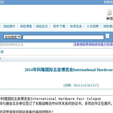
网站
镜像网
｜
测绘图片
｜
测绘博客
｜
测绘论文
｜
软件下载
｜
供求信息
｜
人才招聘
｜
测绘黄
国测绘局网站大全
注册测绘师测绘综合能力在线
科普
条
2014年科隆国际五金博览会International Hardware F
[日期：2013-11-8 16:13:17]