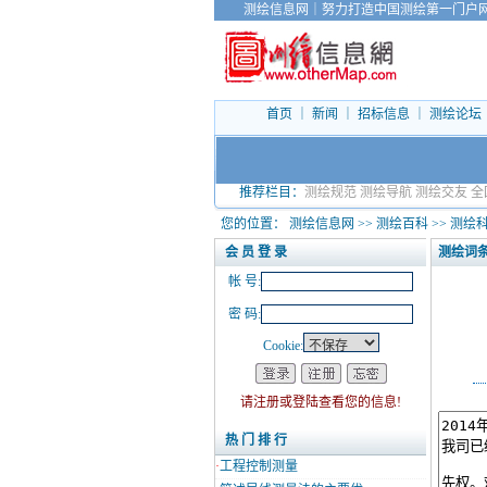
测绘信息网
｜
努力打造中国测绘第一门户
首页
｜
新闻
｜
招标信息
｜
测绘论坛
推荐栏目：
测绘规范
测绘导航
测绘交友
全
您的位置：
测绘信息网
>>
测绘百科
>>
测绘
会 员 登 录
测绘词
帐 号:
密 码:
Cookie:
请注册或登陆查看您的信息!
热 门 排 行
·
工程控制测量