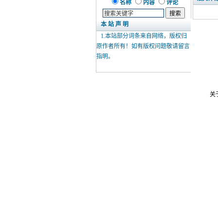
名称
内容
评论
本 站 声 明
1.本站部分词条来自网络，版权归
原作者所有！如有版权问题敬请
留言
指明。
关