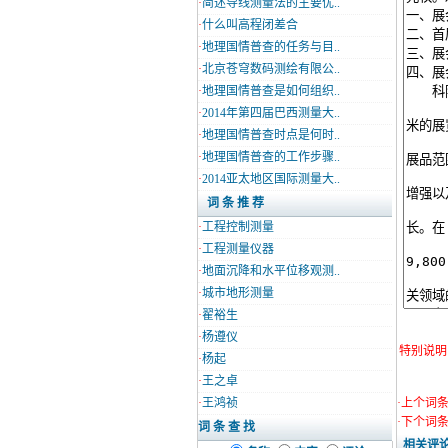
·
简述导线测量法的主要优..
·
什么叫高程闭差合
·
地理国情普查的任务与目..
·
北京苍穹数码测绘有限公..
·
地理国情普查是如何组织..
·
2014年第四届巴西测量大..
·
地理国情普查时点是何时..
·
地理国情普查的工作步骤..
·
2014亚太地区国际测量大..
词 条 推 荐
·
工程控制测量
·
工程测量仪器
·
地面沉降和水平位移观测..
·
城市地形测量
·
翟裕生
·
杨遵仪
特别说明
·
杨起
·
王之卓
·
王鸿祯
·上个词
·下个词
词 条 查 找
相关评