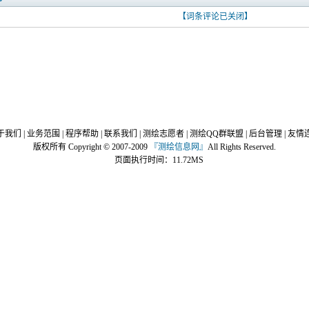
【词条评论已关闭】
于我们
|
业务范围
|
程序帮助
|
联系我们
|
测绘志愿者
|
测绘QQ群联盟
|
后台管理
|
友情
版权所有 Copyright © 2007-2009
『
测绘信息网
』
All Rights Reserved.
页面执行时间：11.72MS