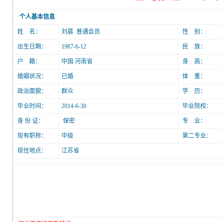
·
个人基本信息
姓 名：
刘晨 普通会员
性 别：
出生日期：
1987-6-12
民 族：
户 籍：
中国 河南省
身 高：
婚姻状况：
已婚
体 重：
政治面貌：
群众
学 历：
毕业时间：
2014-6-30
毕业院校：
身 份 证：
保密
专 业：
现有职称：
中级
第二专业：
现住地点：
江苏省