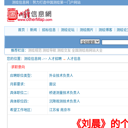
测绘信息网
｜
努力打造中国测绘第一门户网站
首页
｜
新闻
｜
招标信息
｜
测绘论坛
｜
测绘图片
｜
测绘博客
｜
测绘论
推荐栏目：
测绘规范
测绘导航
测绘交友
全国测绘局网站大全
您的位置：
测绘信息网
->>
人才招聘
→
人才信息
·
求职意向
应聘职位类型：
外业技术负责人
月薪要求：
面议
具体职位二：
桥遂测量技术负责人
具体职位四：
沉降观测技术负责人
希望工作地区：
江苏省 南京市
《刘晨》的个人