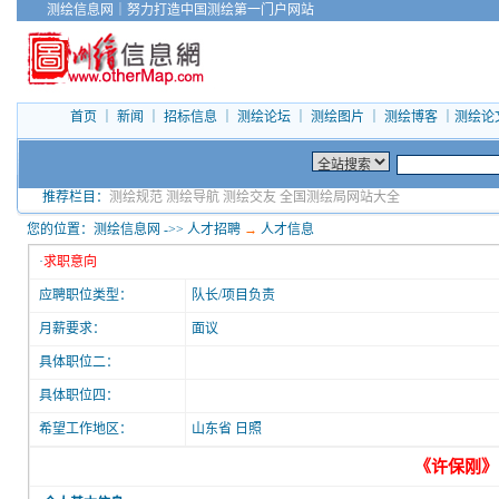
测绘信息网
｜
努力打造中国测绘第一门户网站
首页
｜
新闻
｜
招标信息
｜
测绘论坛
｜
测绘图片
｜
测绘博客
｜
测绘论
推荐栏目：
测绘规范
测绘导航
测绘交友
全国测绘局网站大全
您的位置：
测绘信息网
->>
人才招聘
→
人才信息
·
求职意向
应聘职位类型：
队长/项目负责
月薪要求：
面议
具体职位二：
具体职位四：
希望工作地区：
山东省 日照
《许保刚》的