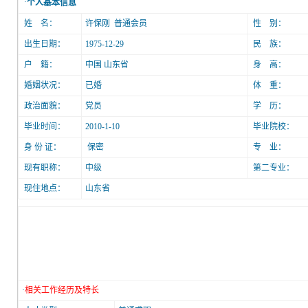
·
个人基本信息
姓 名：
许保刚 普通会员
性 别：
出生日期：
1975-12-29
民 族：
户 籍：
中国 山东省
身 高：
婚姻状况：
已婚
体 重：
政治面貌：
党员
学 历：
毕业时间：
2010-1-10
毕业院校：
身 份 证：
保密
专 业：
现有职称：
中级
第二专业：
现住地点：
山东省
·
相关工作经历及特长