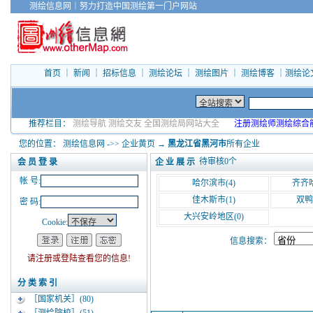
测绘信息网
｜
努力打造中国测绘第一门户网站
首页
｜
新闻
｜
招标信息
｜
测绘论坛
｜
测绘图片
｜
测绘博客
｜
测绘论
推荐栏目：
测绘导航
测绘交友
全国测绘局网站大全
注册测绘师测绘综合
您的位置：
测绘信息网
->>
企业黄页
→
黑龙江省黑河市
所有企业
待审核
0
个
企 业 展 示
会 员 登 录
帐 号:
哈尔滨市
(4)
齐齐
佳木斯市
(1)
双鸭
密 码:
大兴安岭地区
(0)
Cookie:
信息搜索：
请注册或登陆查看您的信息!
分 类 索 引
［国家机关］
(80)