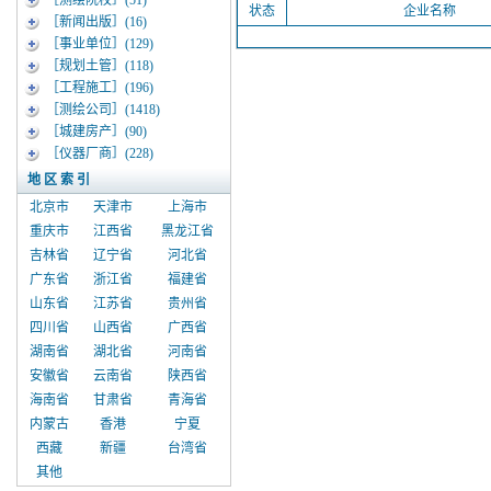
［测绘院校］
(51)
状态
企业名称
［新闻出版］
(16)
［事业单位］
(129)
［规划土管］
(118)
［工程施工］
(196)
［测绘公司］
(1418)
［城建房产］
(90)
［仪器厂商］
(228)
地 区 索 引
北京市
天津市
上海市
重庆市
江西省
黑龙江省
吉林省
辽宁省
河北省
广东省
浙江省
福建省
山东省
江苏省
贵州省
四川省
山西省
广西省
湖南省
湖北省
河南省
安徽省
云南省
陕西省
海南省
甘肃省
青海省
内蒙古
香港
宁夏
西藏
新疆
台湾省
其他