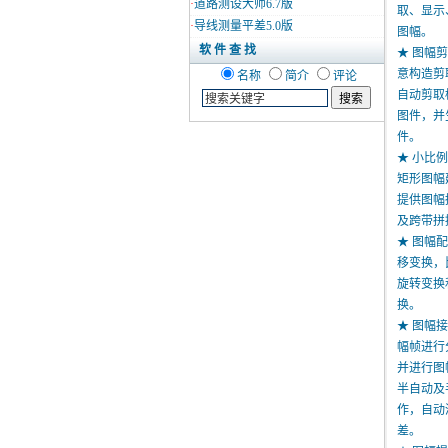
·
道路测设大师6.7版
取、显示
·
导线测量平差5.0版
图幅。
软 件 查 找
★ 图幅
意构造剪
名称
简介
评论
自动剪取
图件，并
件。
★ 小比
矩形图幅
提供图幅
及跨带拼
★ 图幅
移变换，
旋转变换
换。
★ 图幅
幅帧进行
并进行图
半自动及
作，自动
差。