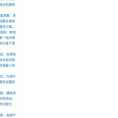
地点的最短
方案求解：求
线集合或结
最佳方案。
游追踪：查找
某一地点联
部分或下游
路径：任意指
结点处的权
权值最小的
定位：为用户
服务设置的
。
分配：模拟资
中的流动，
的分配方
搜索：由用户