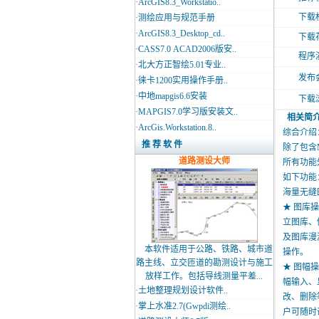
·
ArcGIS8.3_Workstatio..
下载
·
测绘应用与规范手册
·
ArcGIS8.3_Desktop_cd..
下载
·
CASS7.0 ACAD2006版安..
程序
·
北大方正智绘5.01专业..
发布
·
徕卡1200实用操作手册..
·
中地mapgis6.6安装
下载
·
MAPGIS7.0学习版安装文..
相关简
·
ArcGis.Workstation.8..
综合介绍：
推 荐 软 件
除了包含M
道路测设大师
所有功能
如下功能
海量无缝
★ 图库
立图库、
及图库漫
本软件适用于公路、铁路、城市道
操作。
路主线、立交匝道的勘测设计与施工
★ 图幅
放样工作。包括导线测量平差...
幅输入、
·
土地整理规划设计软件..
改、删除
·
掌上水准2.7(Gwpdi测绘..
户可随时