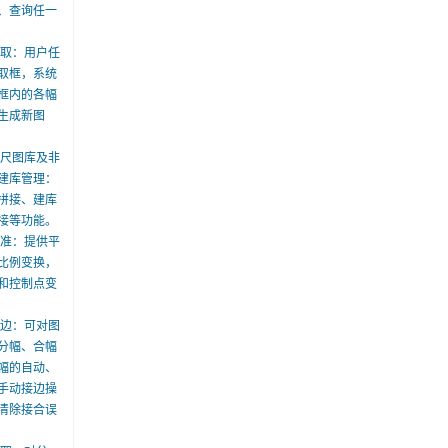
、查询任一
剪取：用户任
取框，系统
框内的各幅
生成新图
例尺图库及非
建库管理：
拼接、建库
接等功能。
配准：提供平
比例变换，
和控制点变
接边：可对图
分幅、合幅
幅的自动、
手动接边操
清除接合误