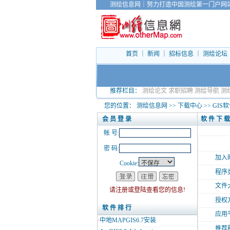
测绘信息网
｜
努力打造中国测绘第一门户网
首页
｜
新闻
｜
招标信息
｜
测绘论坛
推荐栏目：
测绘论文
求职招聘
测绘导航
测
您的位置：
测绘信息网
>>
下载中心
>>
GIS
会 员 登 录
软 件 下 载
帐 号:
密 码:
加入
Cookie:
程序
文件
请注册或登陆查看您的信息!
授权
软 件 排 行
应用
·
中地MAPGIS6.7安装
推荐