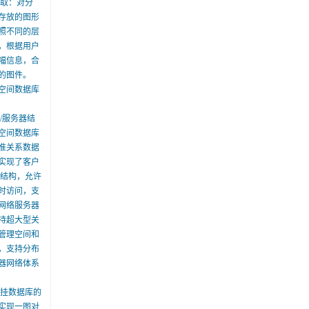
提取：对分
存放的图形
照不同的层
，根据用户
幅信息，合
的图件。
空间数据库
/服务器结
空间数据库
准关系数据
实现了客户
器结构，允许
时访问，支
网络服务器
持超大型关
管理空间和
，支持分布
器网络体系
外挂数据库的
实现一图对