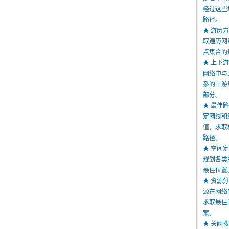
经过这些
路径。
★ 游历
取遍历网
点集合的
★ 上下
网络中与
系的上游
部分。
★ 最佳
定网线和
值，求取
路径。
★ 空间
规划各类
最佳位置
★ 资源
源在网络
求取最佳
案。
★ 关阀