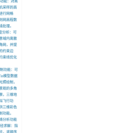
化功能：对离
机采样的高
进行网格
则网高程数
插处理。
模型分析：可
意域内离散
角网，并提
的约束边
约束线优化
绘制功能：可
Tin模型数据
光照绘制，
景观的多角
察，三维地
拟飞行功
供三维彩色
制功能。
络分析功能
路径求解：指
点，求顺序