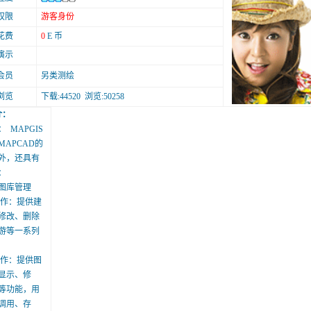
权限
游客身份
花费
0
E 币
演示
会员
另类测绘
浏览
下载:44520 浏览:50258
介：
 MAPGIS
APCAD的
外，还具有
：
图库管理
操作：提供建
修改、删除
游等一系列
操作：提供图
显示、修
等功能，用
调用、存