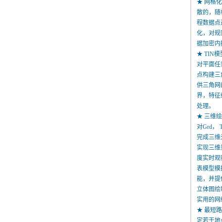
★ 网格
散的，随
程数据点
化，对规
据加密内
★ TIN
对平面任
点构建三
供三角网
界，特征
处理。
★ 三维
对Grd， 
完成三维
实现三维
度实时观
表模型模
能，并提
立体图绘
实用的网
★ 最短
定若干地