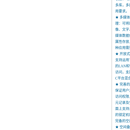
多库，多
用要求。
★ 多媒
理：可将
像、文字
媒体数据
属性存放
种应用需
★ 开放
支持运用T
的LAN和
访问，支持
C平台混
★ 完善
保证用户
访问权限
元记录及
面上支持
的锁定机
完备的空
★ 空间