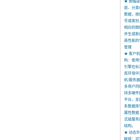
★ 图幅
层、分类
数据，按
号或类别
相应的图
并生成新
高性能的
管理
★ 客户机
构：使用
引擎在标
库环境中
机/服务
多用户同
持多硬件
平台，支
系数据库
属性数据
式级服务
结构。
★ 动态
联接：可