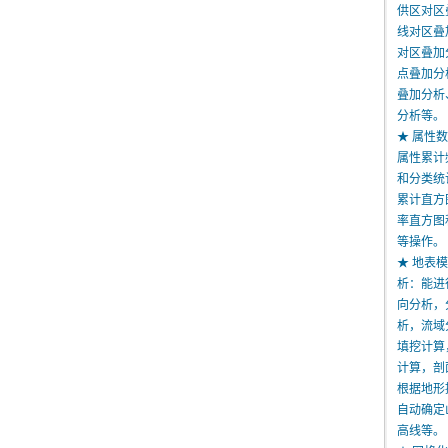
供区对区
线对区叠
对区叠加
点叠加分
叠加分析、
分析等。
★ 属性
属性累计
和分类统
累计直方
率直方图
等操作。
★ 地表
析：能进
向分析，
析，流域
填挖计算
计算，剖
根据地形
自动确定
高线等。