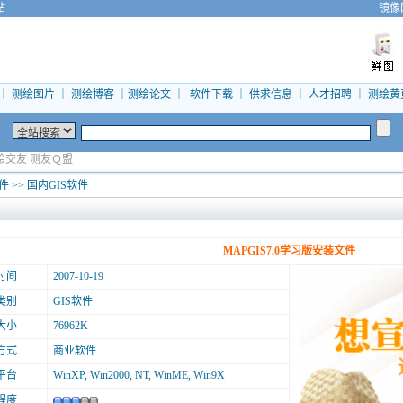
站
镜像
｜
测绘图片
｜
测绘博客
｜
测绘论文
｜
软件下载
｜
供求信息
｜
人才招聘
｜
测绘黄
绘交友
测友Ｑ盟
软件
>>
国内GIS软件
MAPGIS7.0学习版安装文件
时间
2007-10-19
类别
GIS软件
大小
76962K
方式
商业软件
平台
WinXP, Win2000, NT, WinME, Win9X
程度