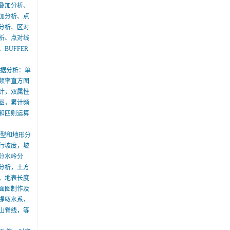
叠加分析、
加分析、点
分析、区对
析、点对线
BUFFER
数据分析：单
频率直方图
计，双属性
图，累计频
和四则运算
模型和地形分
行坡度，坡
分水岭分
分析，土方
，地表长度
面图制作及
提取水系，
山脊线，等