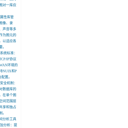
图对一库应
体属性库管
图像、录
、声音等多
作为图元的
，以适应各
要。
式系统标准：
CP/IP协议
WAN环境的
NUIX和P
合配置。
的安全机制：
对数据库的
，在单个图
空间范围层
共享和独占
制。
间分析工具
叠加分析：提