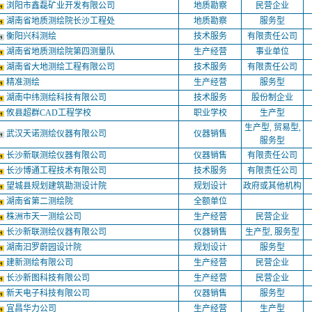
浏阳市鑫磊矿业开发有限公司
地质勘察
民营企业
湖南省地质测绘院长沙工程处
地质勘察
服务型
衡阳兴科测绘
技术服务
有限责任公司
湖南省地质测绘院第四测量队
生产经营
事业单位
湖南省大地测绘工程有限公司
技术服务
有限责任公司
精准测绘
生产经营
服务型
湖南中纬测绘科技有限公司
技术服务
股份制企业
攸县超群CAD工程学校
职业学校
生产型
生产型, 贸易型,
武汉天诺测绘仪器有限公司
仪器销售
服务型
长沙新联测绘仪器有限公司
仪器销售
有限责任公司
长沙博通工程技术有限公司
技术服务
有限责任公司
望城县规划建筑勘测设计院
规划设计
政府或其他机构
湖南省第二测绘院
全额单位
株洲市天一测绘公司
生产经营
民营企业
长沙新联测绘仪器有限公司
仪器销售
生产型, 服务型
湖南汩罗蔚园设计院
规划设计
服务型
建新测绘有限公司
生产经营
民营企业
长沙新图科技有限公司
生产经营
民营企业
新天电子科技有限公司
仪器销售
服务型
宜昌华力公司
生产经营
生产型