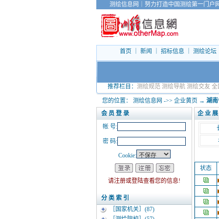
测绘信息网
｜
努力打造中国测绘第一门户
首页
｜
新闻
｜
招标信息
｜
测绘论坛
推荐栏目：
测绘规范
测绘导航
测绘交友
全
您的位置：
测绘信息网
->>
企业黄页
→
湖南
企 业 展
会 员 登 录
帐 号:
密 码:
Cookie:
状态
请注册或登陆查看您的信息!
分 类 索 引
［国家机关］
(87)