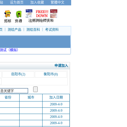
站
设为首页
加入收藏
繁體中文
页
｜
测绘产品
｜
测绘百科
｜
考试资料
测试（模拟）
申请加入
岳阳市
(2)
衡阳市
(8)
省份
城市
加入日期
2009-4-9
2009-4-9
2009-4-9
2009-4-9