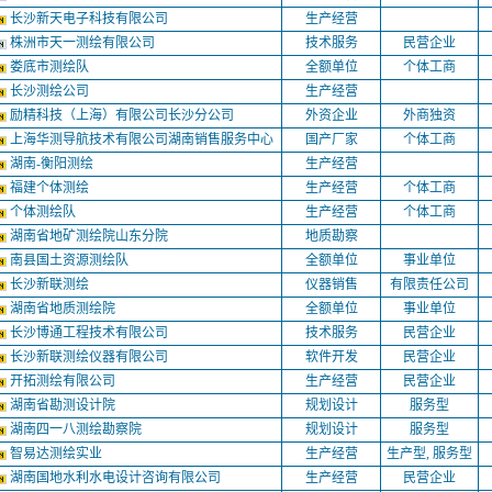
长沙新天电子科技有限公司
生产经营
株洲市天一测绘有限公司
技术服务
民营企业
娄底市测绘队
全额单位
个体工商
长沙测绘公司
生产经营
励精科技（上海）有限公司长沙分公司
外资企业
外商独资
上海华测导航技术有限公司湖南销售服务中心
国产厂家
个体工商
湖南-衡阳测绘
生产经营
福建个体测绘
生产经营
个体工商
个体测绘队
生产经营
个体工商
湖南省地矿测绘院山东分院
地质勘察
南县国土资源测绘队
全额单位
事业单位
长沙新联测绘
仪器销售
有限责任公司
湖南省地质测绘院
全额单位
事业单位
长沙博通工程技术有限公司
技术服务
民营企业
长沙新联测绘仪器有限公司
软件开发
民营企业
开拓测绘有限公司
生产经营
民营企业
湖南省勘测设计院
规划设计
服务型
湖南四一八测绘勘察院
规划设计
服务型
智易达测绘实业
生产经营
生产型, 服务型
湖南国地水利水电设计咨询有限公司
生产经营
民营企业