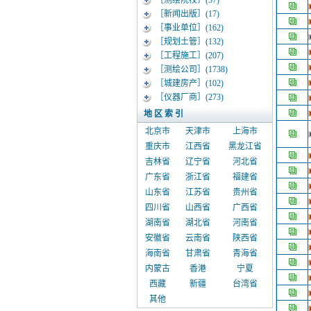
［测绘院校］
(57)
［新闻出版］
(17)
［事业单位］
(162)
［规划土管］
(132)
［工程施工］
(207)
［测绘公司］
(1738)
［城建房产］
(102)
［仪器厂商］
(273)
地 区 索 引
北京市
天津市
上海市
重庆市
江西省
黑龙江省
吉林省
辽宁省
河北省
广东省
浙江省
福建省
山东省
江苏省
贵州省
四川省
山西省
广西省
湖南省
湖北省
河南省
安徽省
云南省
陕西省
海南省
甘肃省
青海省
内蒙古
香港
宁夏
西藏
新疆
台湾省
其他