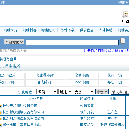
网站
镜像网
｜
测绘图片
｜
测绘博客
｜
测绘论文
｜
软件下载
｜
供求信息
｜
人才招聘
｜
测绘黄
国测绘局网站大全
注册测绘师测绘综合能力在线
省
所有企业
待审核
0
个
 示
长沙市
(25)
张家界市
(0)
常德市
(0)
株州市
(3)
永州市
(0)
邵阳市
(1)
怀化市
(0)
娄底市
(2)
信息搜索：
企业名称
所属行业
性质
长沙天绘测绘仪器公司
仪器销售
长沙新联测绘仪器有限公司
软件开发
生产型
长沙圆点测绘服务有限公司
生产经营
生产型
郴州市国土资源信息中心
国家机关
政府或其他机构