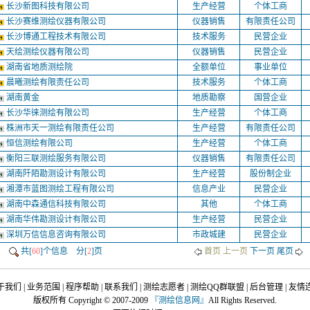
长沙新图科技有限公司
生产经营
个体工商
长沙赛维测绘仪器有限公司
仪器销售
有限责任公司
长沙博通工程技术有限公司
技术服务
民营企业
天绘测绘仪器有限公司
仪器销售
民营企业
湖南省地质测绘院
全额单位
事业单位
晨曦测绘有限责任公司
技术服务
个体工商
湖南黄金
地质勘察
国营企业
长沙华徕测绘有限公司
生产经营
个体工商
株洲市天一测绘有限责任公司
生产经营
有限责任公司
恒信测绘有限公司
生产经营
个体工商
衡阳三联测绘服务有限公司
仪器销售
有限责任公司
湖南阡陌勘测设计有限公司
生产经营
股份制企业
湘潭市蓝图测绘工程有限公司
信息产业
民营企业
湖南中森通信科技有限公司
其他
个体工商
湖南华伟勘测设计有限公司
生产经营
民营企业
深圳万信信息咨询有限公司
市政城建
民营企业
共[
60
]个信息 分[
2
]页
首页 上一页
下一页
尾页
于我们
|
业务范围
|
程序帮助
|
联系我们
|
测绘志愿者
|
测绘QQ群联盟
|
后台管理
|
友情
版权所有 Copyright © 2007-2009
『
测绘信息网
』
All Rights Reserved.