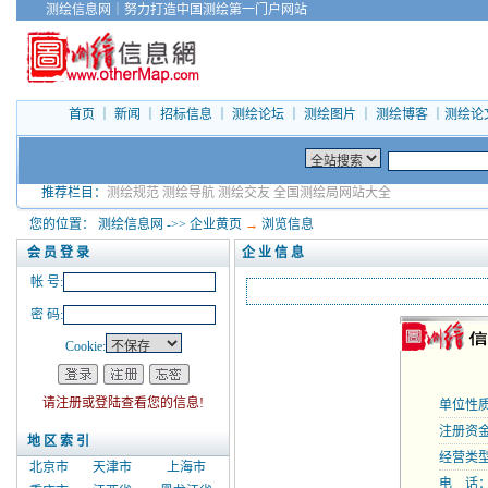
测绘信息网
｜
努力打造中国测绘第一门户网站
首页
｜
新闻
｜
招标信息
｜
测绘论坛
｜
测绘图片
｜
测绘博客
｜
测绘论
推荐栏目：
测绘规范
测绘导航
测绘交友
全国测绘局网站大全
您的位置：
测绘信息网
->>
企业黄页
→
浏览信息
会 员 登 录
企 业 信 息
帐 号:
密 码:
Cookie:
请注册或登陆查看您的信息!
单位性质
注册资金
地 区 索 引
经营类
北京市
天津市
上海市
电 话：02