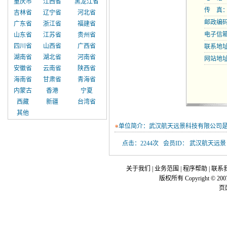
重庆市
江西省
黑龙江省
传 真：02
吉林省
辽宁省
河北省
邮政编码：
广东省
浙江省
福建省
电子信
山东省
江苏省
贵州省
四川省
山西省
广西省
联系地
湖南省
湖北省
河南省
网站地
安徽省
云南省
陕西省
海南省
甘肃省
青海省
内蒙古
香港
宁夏
西藏
新疆
台湾省
其他
单位简介：武汉航天远景科技有限公司
点击：2244次 会员ID： 武汉航天远景
关于我们
|
业务范围
|
程序帮助
|
联系
版权所有 Copyright © 200
页面