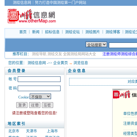
测绘信息网
｜
努力打造中国测绘第一门户网站
首页
｜
新闻
｜
招标信息
｜
测绘论坛
｜
测绘图片
｜
测绘博客
｜
测绘论
推荐栏目：
测绘导航
测绘交友
全国测绘局网站大全
注册测绘师测绘综合
您的位置：
测绘信息网
->>
企业黄页
→
浏览信息
会 员 登 录
企 业 信 息
帐 号:
对应
密 码:
Cookie:
请注册或登陆查看您的信息!
单位性
注册资金
地 区 索 引
北京市
天津市
上海市
经营类