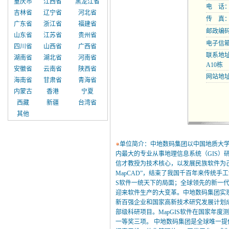
重庆市
江西省
黑龙江省
电 话：02
吉林省
辽宁省
河北省
传 真：02
广东省
浙江省
福建省
邮政编码：
山东省
江苏省
贵州省
电子信
四川省
山西省
广西省
联系地
湖南省
湖北省
河南省
A10栋
安徽省
云南省
陕西省
网站地
海南省
甘肃省
青海省
内蒙古
香港
宁夏
西藏
新疆
台湾省
其他
单位简介：中地数码集团以中国地质大
内最大的专业从事地理信息系统（GIS）
信才教授为技术核心，以发展民族软件为己
MapCAD”，结束了我国千百年来传统手
S软件一统天下的局面；全球领先的新一代
迎来软件生产的大变革。中地数码集团实现
新百强企业和国家高新技术研究发展计划
部级科研项目。MapGIS软件在国家年
一等奖三项。 中地数码集团是全球唯一提