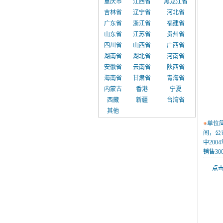
重庆市
江西省
黑龙江省
吉林省
辽宁省
河北省
广东省
浙江省
福建省
山东省
江苏省
贵州省
四川省
山西省
广西省
湖南省
湖北省
河南省
安徽省
云南省
陕西省
海南省
甘肃省
青海省
内蒙古
香港
宁夏
西藏
新疆
台湾省
其他
单位
间，公
中20
销售30
点击