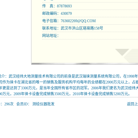
传 真：87878693
邮政编码：430079
电子信箱：
763602269@QQ.COM
联系地址：武汉市洪山区珞瑜路158号
网站地址：
简介：武汉经纬大地测量技术有限公司的前身是武汉瑞徕测量系统有限公司，在1998年
司作为徕卡在湖北省的唯一的销售及服务机构平均每年的业绩都在2000万元以上，占
04年更是达到了3300万元，是当年全国所有省市区的冠军。2006年我们更名为武汉经纬
00万元，2009年徕卡设备完成销售3500万元，2010年徕卡设备完成销售5200万元。
：296次 会员ID： 测绘仪器批发
返回上