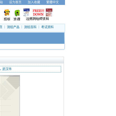
站
设为首页
加入收藏
繁體中文
页
｜
测绘产品
｜
测绘百科
｜
考试资料
→
武汉市