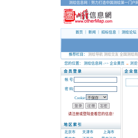
测绘信息网
｜
努力打造中国测绘第一门户
首页
｜
新闻
｜
招标信息
｜
测绘论坛
推荐栏目：
测绘导航
测绘交友
全国测绘局
您的位置：
测绘信息网
->>
企业黄页
→
浏览
会 员 登 录
企 业 信
帐 号:
密 码:
Cookie:
请注册或登陆查看您的信息!
地 区 索 引
北京市
天津市
上海市