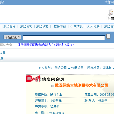
网站
镜像网
｜
测绘图片
｜
测绘博客
｜
测绘论文
｜
软件下载
｜
供求信息
｜
人才招聘
｜
测绘黄
网站大全
注册测绘师测绘综合能力在线测试（模拟）
信息
 息
对应类别：
测绘公司
→
仪器销售
所属地区：
湖北省
武汉经纬大地测量技术有限公司
单位性质：民营企业
成立日期：2006-05-06
注册资金： 100万元
联 系 人：张后平
经营类型：贸易型
电 话：15926235085