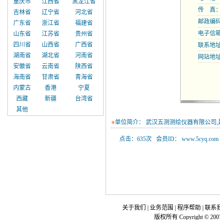
重庆市
江西省
黑龙江省
传 真：02
吉林省
辽宁省
河北省
邮政编码：
广东省
浙江省
福建省
电子信
山东省
江苏省
贵州省
四川省
山西省
广西省
联系地址
湖南省
湖北省
河南省
网站地
安徽省
云南省
陕西省
海南省
甘肃省
青海省
内蒙古
香港
宁夏
西藏
新疆
台湾省
其他
单位简介： 武汉五测测绘仪器有限公司
点击：635次 会员ID： www.5cyq.com
关于我们
|
业务范围
|
程序帮助
|
联系
版权所有 Copyright © 200