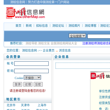
测绘信息网
｜
努力打造中国测绘第一门户网站
首页
｜
新闻
｜
招标信息
｜
测绘论坛
｜
测绘图片
｜
测绘博客
｜
测绘论
推荐栏目：
测绘导航
测绘交友
全国测绘局网站大全
注册测绘师测绘综合
您的位置：
测绘信息网
->>
企业黄页
→
浏览信息
会 员 登 录
企 业 信 息
帐 号:
密 码:
Cookie:
请注册或登陆查看您的信息!
单位性
注册资金
地 区 索 引
经营类
北京市
天津市
上海市
电 话：1