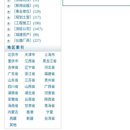
［测绘院校］
(51)
［新闻出版］
(16)
［事业单位］
(129)
［规划土管］
(117)
［工程施工］
(196)
［测绘公司］
(1417)
［城建房产］
(90)
［仪器厂商］
(227)
地 区 索 引
北京市
天津市
上海市
重庆市
江西省
黑龙江省
吉林省
辽宁省
河北省
广东省
浙江省
福建省
山东省
江苏省
贵州省
四川省
山西省
广西省
湖南省
湖北省
河南省
安徽省
云南省
陕西省
海南省
甘肃省
青海省
内蒙古
香港
宁夏
西藏
新疆
台湾省
其他