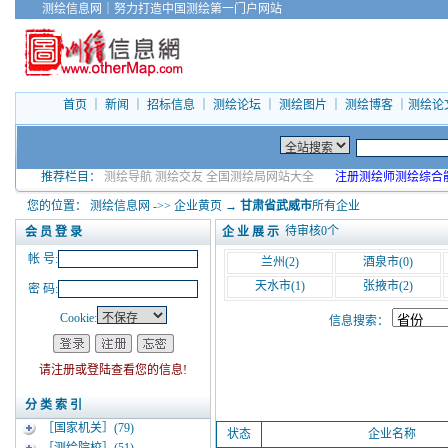
测绘信息网
｜
努力打造中国测绘第一门户网站
首页
｜
新闻
｜
招标信息
｜
测绘论坛
｜
测绘图片
｜
测绘博客
｜
测绘论
推荐栏目：
测绘导航
测绘交友
全国测绘局网站大全
注册测绘师测绘综合
您的位置：
测绘信息网
->>
企业黄页
→
甘肃省武威市
所有企业
待审核
0
个
企 业 展 示
会 员 登 录
帐 号:
兰州
(2)
酒泉市
(0)
天水市
(1)
张掖市
(2)
密 码:
Cookie:
信息搜索：
请注册或登陆查看您的信息!
分 类 索 引
［国家机关］
(79)
状态
企业名称