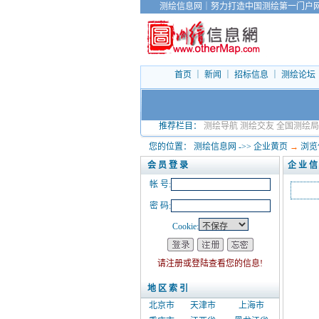
测绘信息网
｜
努力打造中国测绘第一门户
首页
｜
新闻
｜
招标信息
｜
测绘论坛
推荐栏目：
测绘导航
测绘交友
全国测绘局
您的位置：
测绘信息网
->>
企业黄页
→
浏览
会 员 登 录
企 业 信
帐 号:
密 码:
Cookie:
请注册或登陆查看您的信息!
地 区 索 引
北京市
天津市
上海市