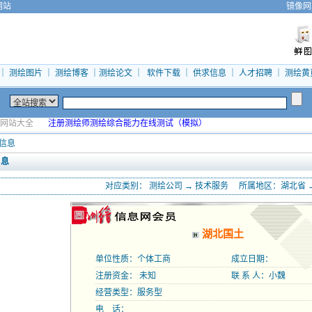
网站
镜像网
｜
测绘图片
｜
测绘博客
｜
测绘论文
｜
软件下载
｜
供求信息
｜
人才招聘
｜
测绘黄
网站大全
注册测绘师测绘综合能力在线测试（模拟）
信息
 息
对应类别：
测绘公司
→
技术服务
所属地区：
湖北省
湖北国土
单位性质：个体工商
成立日期：
注册资金： 未知
联 系 人：小魏
经营类型：服务型
电 话：