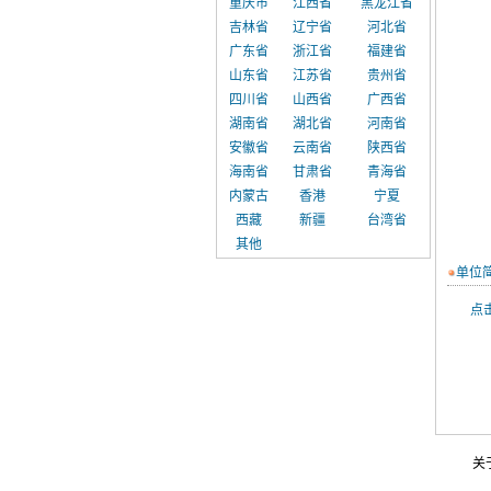
重庆市
江西省
黑龙江省
吉林省
辽宁省
河北省
广东省
浙江省
福建省
山东省
江苏省
贵州省
四川省
山西省
广西省
湖南省
湖北省
河南省
安徽省
云南省
陕西省
海南省
甘肃省
青海省
内蒙古
香港
宁夏
西藏
新疆
台湾省
其他
单位
点击
关